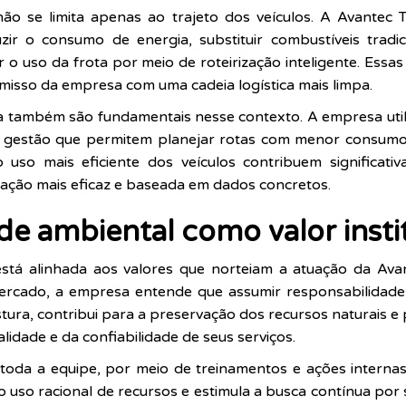
o se limita apenas ao trajeto dos veículos. A Avantec 
zir o consumo de energia, substituir combustíveis tradic
r o uso da frota por meio de roteirização inteligente. Ess
isso da empresa com uma cadeia logística mais limpa.
a também são fundamentais nesse contexto. A empresa uti
 gestão que permitem planejar rotas com menor consumo
 uso mais eficiente dos veículos contribuem significati
ção mais eficaz e baseada em dados concretos.
e ambiental como valor insti
tá alinhada aos valores que norteiam a atuação da Avan
rcado, a empresa entende que assumir responsabilidade 
stura, contribui para a preservação dos recursos naturais 
idade e da confiabilidade de seus serviços.
toda a equipe, por meio de treinamentos e ações internas
 o uso racional de recursos e estimula a busca contínua po