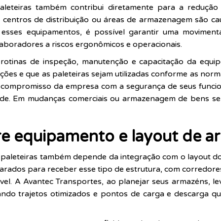
paleteiras também contribui diretamente para a redução
m centros de distribuição ou áreas de armazenagem são c
sses equipamentos, é possível garantir uma movimentaç
aboradores a riscos ergonômicos e operacionais.
rotinas de inspeção, manutenção e capacitação da equipe
es e que as paleteiras sejam utilizadas conforme as norm
o compromisso da empresa com a segurança de seus funcion
ade. Em mudanças comerciais ou armazenagem de bens sen
re equipamento e layout de
 e paleteiras também depende da integração com o layout do
arados para receber esse tipo de estrutura, com corredor
tível. A Avantec Transportes, ao planejar seus armazéns, l
zando trajetos otimizados e pontos de carga e descarga q