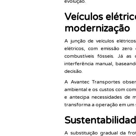
evolução.
Veículos elétr
modernização
A junção de veículos elétric
elétricos, com emissão zero
combustíveis fósseis. Já a
interferência manual, baseand
decisão.
A Avantec Transportes obse
ambiental e os custos com comb
e antecipa necessidades de m
transforma a operação em um si
Sustentabilida
A substituição gradual da fr