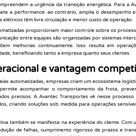
preendem a urgência da transição energética. Para a Ava
ete a performance: ao contrário, amplia o desempenho 
os elétricos têm livre circulação e menor custo de operação.
matizadas proporcionam maior controle sobre os process
municação entre equipes são organizadas por sistemas int
õem melhorias continuamente. Isso resulta em operaç
idade, beneficiando tanto a empresa quanto seus clientes.
eracional e vantagem competi
deias automatizadas, empresas criam um ecossistema logístic
l permite acompanhar o comportamento da frota, prever f
ados precisos. A Avantec Transportes vê nesse processo
dos, criando soluções sob medida para operações sensívei
iva também se manifesta na experiência do cliente. Com u
redução de falhas, cumprimento rigoroso de prazos e trans